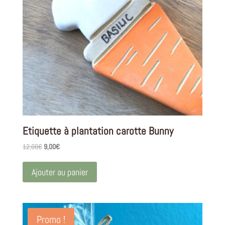
Etiquette à plantation carotte Bunny
Le
Le
12,00
€
9,00
€
prix
prix
initial
actuel
Ajouter au panier
était :
est :
12,00€.
9,00€.
Promo !