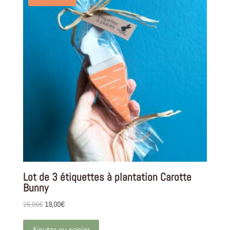
Lot de 3 étiquettes à plantation Carotte
Bunny
Le
Le
26,00
€
19,00
€
prix
prix
initial
actuel
Ajouter au panier