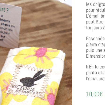
les doigt
pour rédui
L’émail br
peut être 
toujours 
Façonnée 
pierre d’
puis une 
Dimension
NB : la co
photo et l
l’émail es
10,00
€