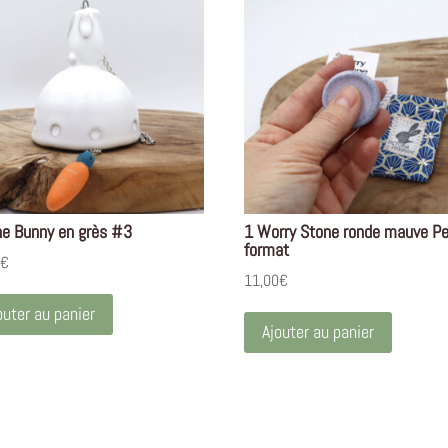
he Bunny en grès #3
1 Worry Stone ronde mauve Pe
format
0
€
11,00
€
outer au panier
Ajouter au panier