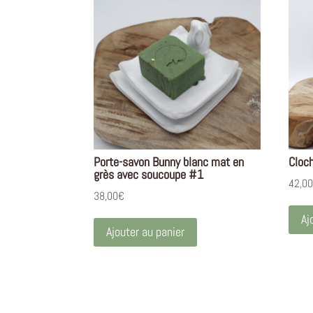
Porte-savon Bunny blanc mat en
Cloc
grès avec soucoupe #1
42,0
38,00
€
Aj
Ajouter au panier