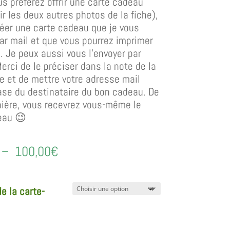
us préférez offrir une carte cadeau
ir les deux autres photos de la fiche),
réer une carte cadeau que je vous
par mail et que vous pourrez imprimer
. Je peux aussi vous l’envoyer par
Merci de le préciser dans la note de la
et de mettre votre adresse mail
ase du destinataire du bon cadeau. De
ière, vous recevrez vous-même le
eau 😉
Plage
–
100,00
€
de
e la carte-
prix :
20,00€