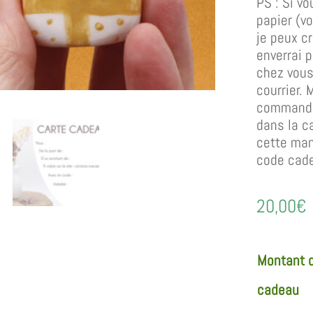
PS : Si vo
papier (vo
je peux c
enverrai 
chez vous
courrier. 
commande 
dans la c
cette man
code cad
20,00
€
Montant d
cadeau