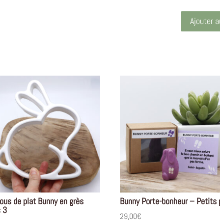
Ajouter a
ous de plat Bunny en grès
Bunny Porte-bonheur – Petits
c 3
29,00
€