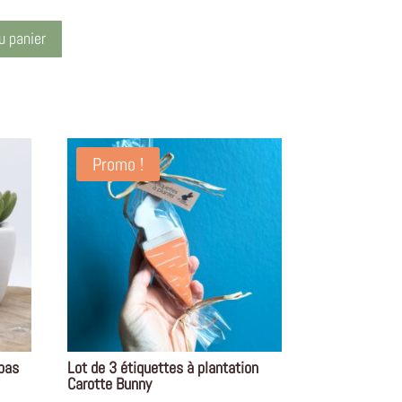
à
u panier
100,00€
Promo !
 pas
Lot de 3 étiquettes à plantation
Carotte Bunny