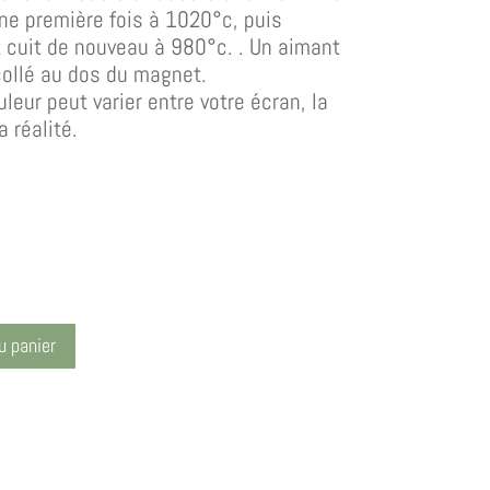
une première fois à 1020°c, puis
t cuit de nouveau à 980°c. . Un aimant
collé au dos du magnet.
uleur peut varier entre votre écran, la
a réalité.
u panier