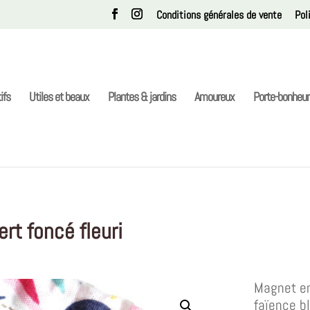
Conditions générales de vente
Pol
ifs
Utiles et beaux
Plantes & jardins
Amoureux
Porte-bonheur
rt foncé fleuri
Magnet en
faïence b