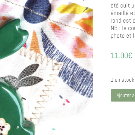
été cuit 
émaillé e
rond est 
NB : la co
photo et l
11,00
€
1 en stock
Ajouter a