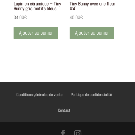
Lapin en céramique – Tiny
Tiny Bunny avec une fleur
Bunny gris motifs bleus
#4
34,00
€
45,00
€
Ajouter au panier
Ajouter au panier
Conditions générales de vente
Politique de confidentialité
Contact